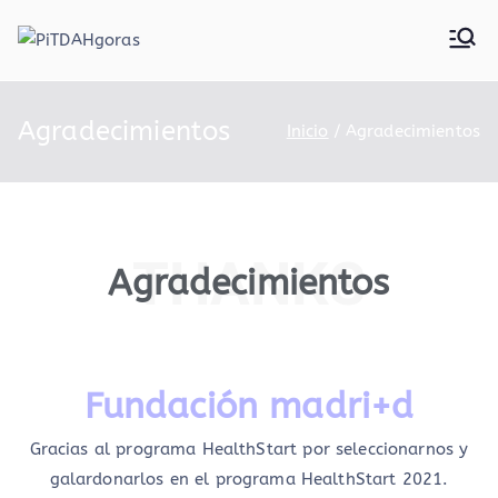
PiTDAHgor
as
Agradecimientos
Inicio
Agradecimientos
THANKS
Agradecimientos
Fundación madri+d
Gracias al programa HealthStart por seleccionarnos y
galardonarlos en el programa HealthStart 2021.