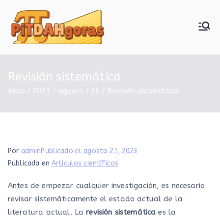
Saltar
al
contenido
PiTDAHgor
as
Revisión sistemática
Inicio
2023
agosto
21
Revisión sistemática
Por
admin
Publicado el
agosto 21, 2023
Publicada en
Artículos científicos
Antes de empezar cualquier investigación, es necesario
revisar sistemáticamente el estado actual de la
literatura actual. La
revisión sistemática
es la